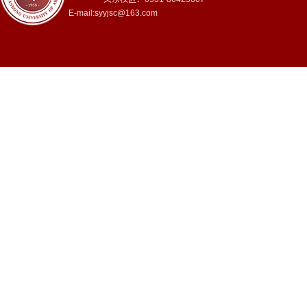
E-mail:syyjsc@163.com
第 1 页